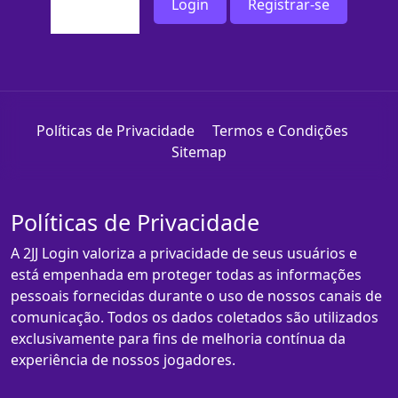
Login
Registrar-se
Políticas de Privacidade
Termos e Condições
Sitemap
Políticas de Privacidade
A 2JJ Login valoriza a privacidade de seus usuários e
está empenhada em proteger todas as informações
pessoais fornecidas durante o uso de nossos canais de
comunicação. Todos os dados coletados são utilizados
exclusivamente para fins de melhoria contínua da
experiência de nossos jogadores.