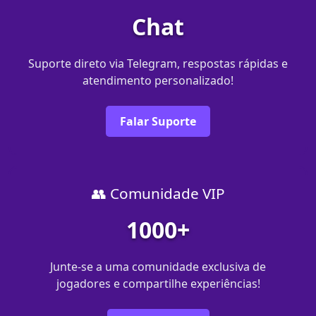
Chat
Suporte direto via Telegram, respostas rápidas e
atendimento personalizado!
Falar Suporte
👥 Comunidade VIP
1000+
Junte-se a uma comunidade exclusiva de
jogadores e compartilhe experiências!