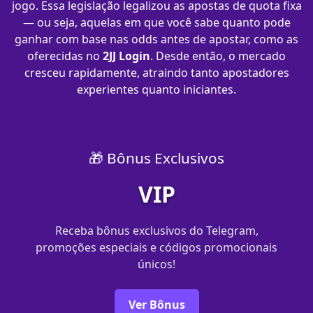
jogo. Essa legislação legalizou as apostas de quota fixa
— ou seja, aquelas em que você sabe quanto pode
ganhar com base nas odds antes de apostar, como as
oferecidas no
2JJ Login
. Desde então, o mercado
cresceu rapidamente, atraindo tanto apostadores
experientes quanto iniciantes.
🎁 Bônus Exclusivos
VIP
Receba bônus exclusivos do Telegram,
promoções especiais e códigos promocionais
únicos!
Ver Bônus