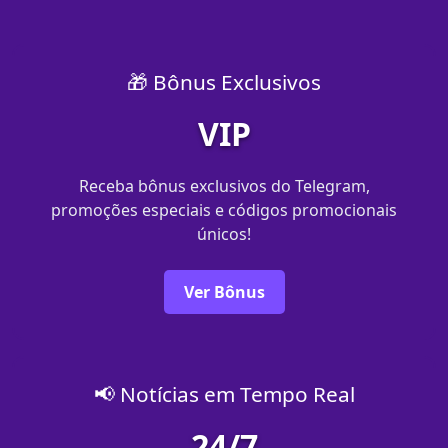
🎁 Bônus Exclusivos
VIP
Receba bônus exclusivos do Telegram,
promoções especiais e códigos promocionais
únicos!
Ver Bônus
📢 Notícias em Tempo Real
24/7