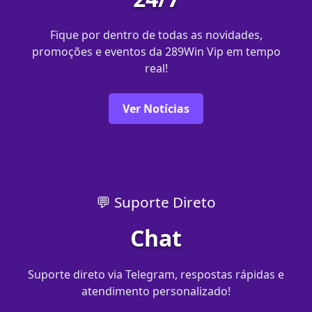
Fique por dentro de todas as novidades,
promoções e eventos da 289Win Vip em tempo
real!
Ver Notícias
💬 Suporte Direto
Chat
Suporte direto via Telegram, respostas rápidas e
atendimento personalizado!