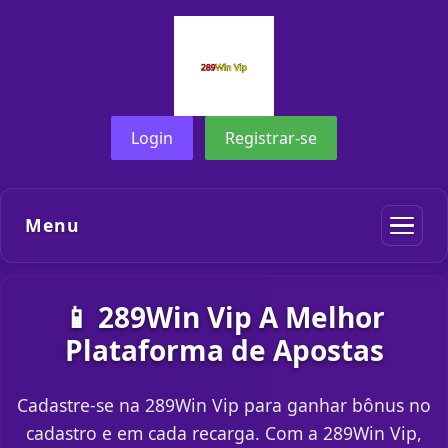
Login
Registrar-se
Menu
📱 289Win Vip A Melhor
Plataforma de Apostas
Cadastre-se na 289Win Vip para ganhar bônus no
cadastro e em cada recarga. Com a 289Win Vip,