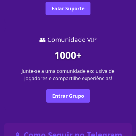
Falar Suporte
👥 Comunidade VIP
1000+
Junte-se a uma comunidade exclusiva de
jogadores e compartilhe experiências!
Entrar Grupo
📱 Como Seguir no Telegram