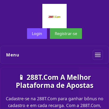
Login
Registrar-se
Menu
📱 288T.Com A Melhor
Plataforma de Apostas
Cadastre-se na 288T.Com para ganhar bônus no
cadastro e em cada recarga. Com a 288T.Com,