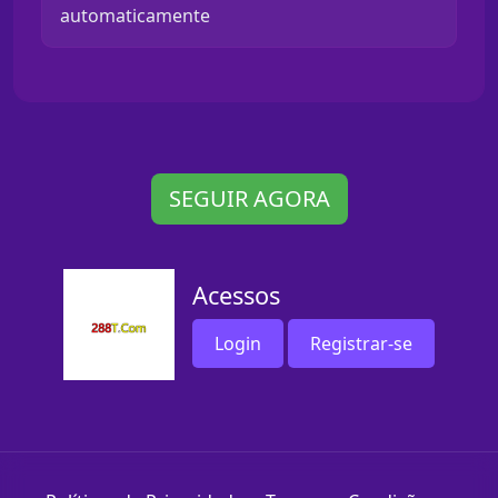
automaticamente
SEGUIR AGORA
Acessos
Login
Registrar-se