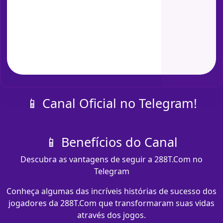
📱 Canal Oficial no Telegram!
📱 Benefícios do Canal
Descubra as vantagens de seguir a 288T.Com no
Telegram
Conheça algumas das incríveis histórias de sucesso dos
jogadores da 288T.Com que transformaram suas vidas
através dos jogos.