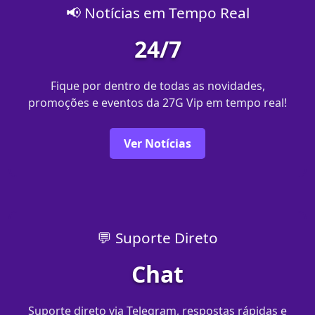
📢 Notícias em Tempo Real
24/7
Fique por dentro de todas as novidades,
promoções e eventos da 27G Vip em tempo real!
Ver Notícias
💬 Suporte Direto
Chat
Suporte direto via Telegram, respostas rápidas e