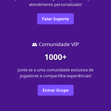
atendimento personalizado!
Falar Suporte
👥 Comunidade VIP
1000+
Junte-se a uma comunidade exclusiva de
jogadores e compartilhe experiências!
Entrar Grupo