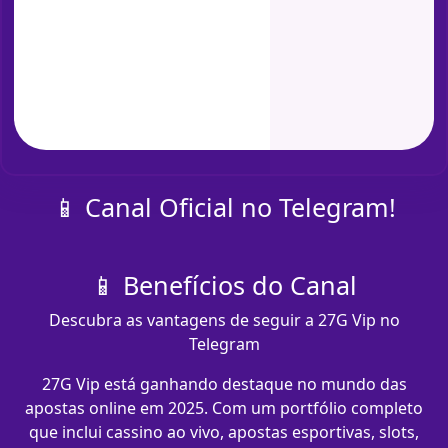
📱 Canal Oficial no Telegram!
📱 Benefícios do Canal
Descubra as vantagens de seguir a 27G Vip no
Telegram
27G Vip está ganhando destaque no mundo das
apostas online em 2025. Com um portfólio completo
que inclui cassino ao vivo, apostas esportivas, slots,