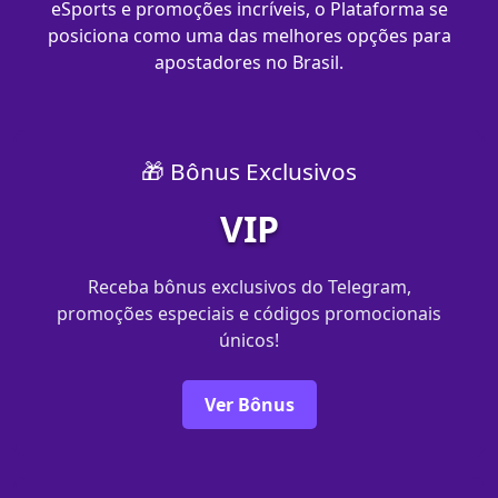
eSports e promoções incríveis, o Plataforma se
posiciona como uma das melhores opções para
apostadores no Brasil.
🎁 Bônus Exclusivos
VIP
Receba bônus exclusivos do Telegram,
promoções especiais e códigos promocionais
únicos!
Ver Bônus