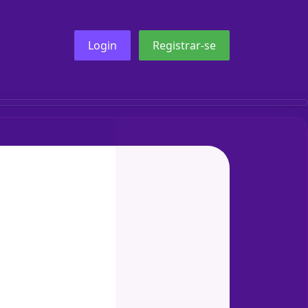
Login
Registrar-se