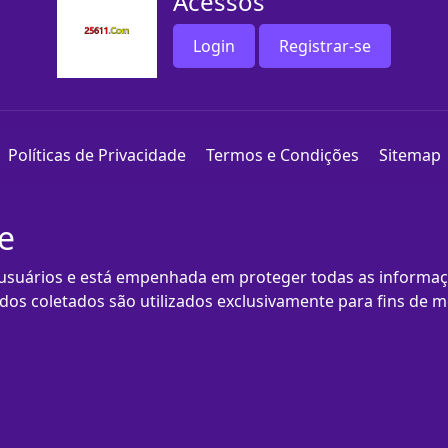
Acessos
Login
Registrar-se
Políticas de Privacidade
Termos e Condições
Sitemap
de
s usuários e está empenhada em proteger todas as informaç
os coletados são utilizados exclusivamente para fins de m