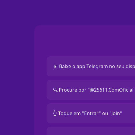
📱 Baixe o app Telegram no seu disp
🔍 Procure por "@25611.ComOficial
👆 Toque em "Entrar" ou "Join"