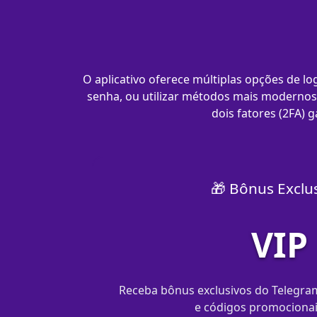
O aplicativo oferece múltiplas opções de l
senha, ou utilizar métodos mais modernos 
dois fatores (2FA) 
🎁 Bônus Exclu
VIP
Receba bônus exclusivos do Telegra
e códigos promocionai