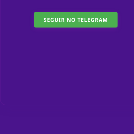
SEGUIR NO TELEGRAM