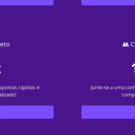
reto
👥 
t
espostas rápidas e
Junte-se a uma com
lizado!
compa
e