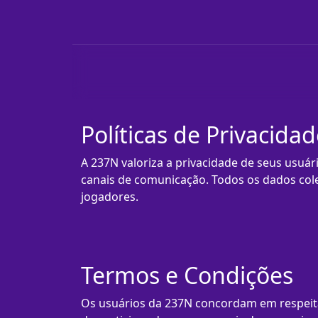
Políticas de Privacida
A 237N valoriza a privacidade de seus usuá
canais de comunicação. Todos os dados cole
jogadores.
Termos e Condições
Os usuários da 237N concordam em respeitar