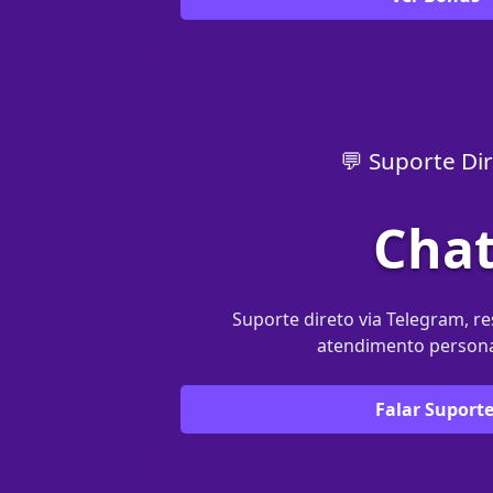
💬 Suporte Di
Cha
Suporte direto via Telegram, r
atendimento persona
Falar Suport