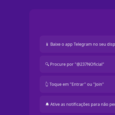
📱 Baixe o app Telegram no seu disp
🔍 Procure por "@237NOficial"
👆 Toque em "Entrar" ou "Join"
🔔 Ative as notificações para não p