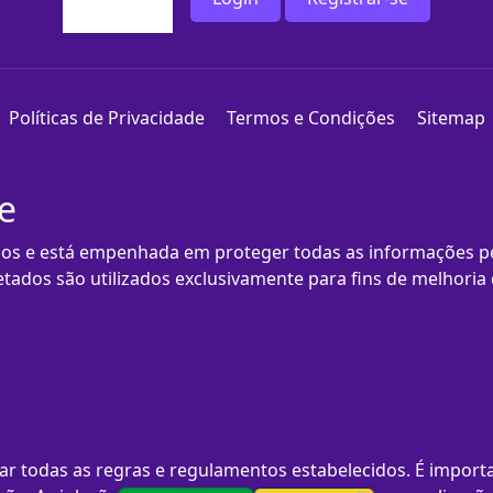
Políticas de Privacidade
Termos e Condições
Sitemap
de
rios e está empenhada em proteger todas as informações p
tados são utilizados exclusivamente para fins de melhoria
 todas as regras e regulamentos estabelecidos. É importa