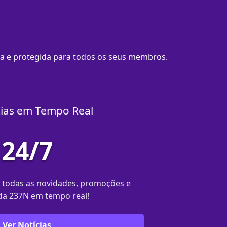
a e protegida para todos os seus membros.
cias em Tempo Real
24/7
e todas as novidades, promoções e
da 237N em tempo real!
Ver Notícias