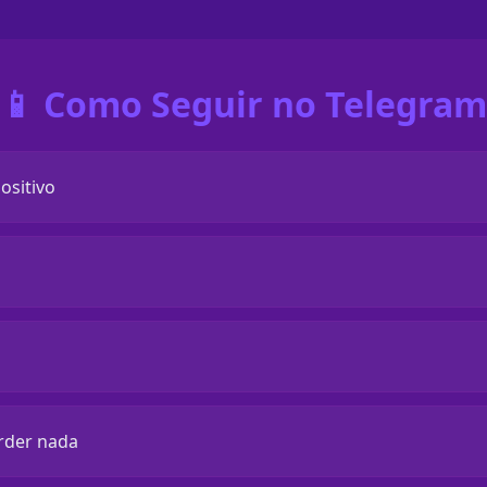
📱 Como Seguir no Telegram
ositivo
erder nada