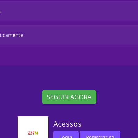
a
aticamente
SEGUIR AGORA
Acessos
Login
Registrar-se