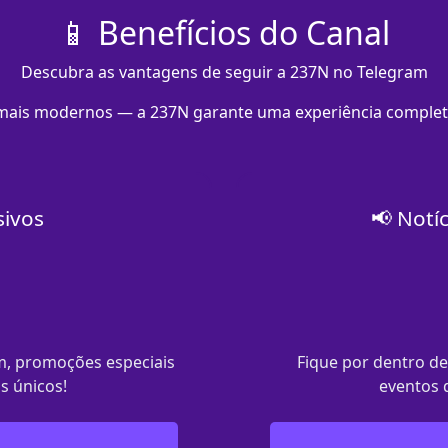
📱 Benefícios do Canal
Descubra as vantagens de seguir a 237N no Telegram
s mais modernos — a 237N garante uma experiência complet
sivos
📢 Notí
m, promoções especiais
Fique por dentro d
s únicos!
eventos 