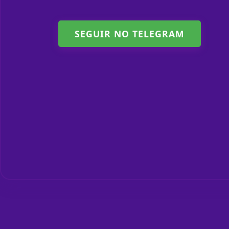
SEGUIR NO TELEGRAM