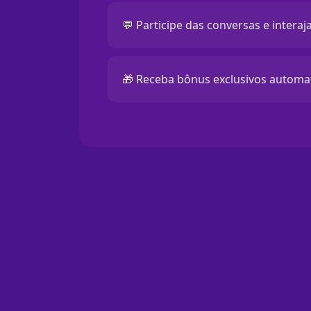
💬 Participe das conversas e interaj
🎁 Receba bônus exclusivos autom