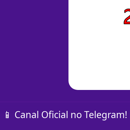
📱 Canal Oficial no Telegram!