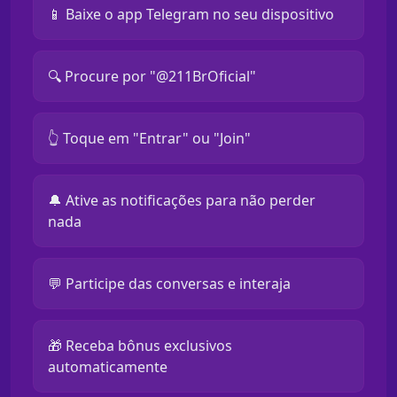
📱 Baixe o app Telegram no seu dispositivo
🔍 Procure por "@211BrOficial"
👆 Toque em "Entrar" ou "Join"
🔔 Ative as notificações para não perder
nada
💬 Participe das conversas e interaja
🎁 Receba bônus exclusivos
automaticamente