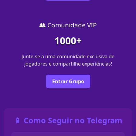
👥 Comunidade VIP
1000+
Junte-se a uma comunidade exclusiva de
jogadores e compartilhe experiências!
Entrar Grupo
📱 Como Seguir no Telegram