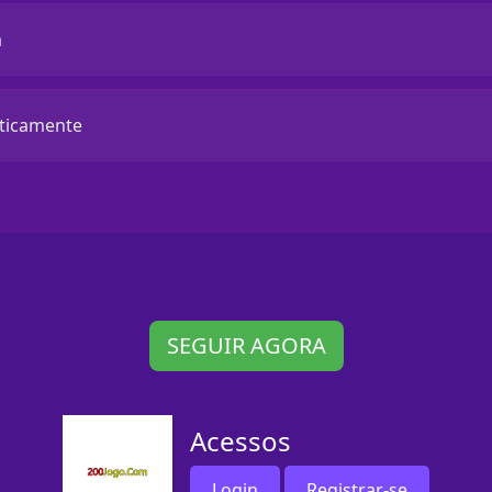
a
aticamente
SEGUIR AGORA
Acessos
Login
Registrar-se