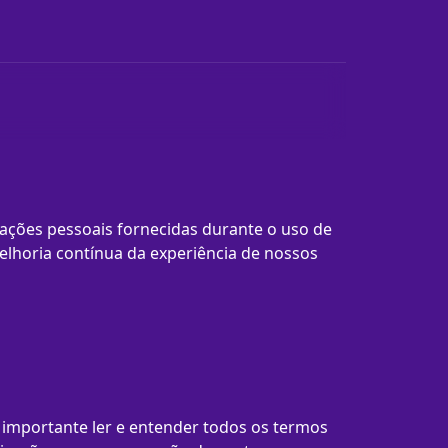
ações pessoais fornecidas durante o uso de
elhoria contínua da experiência de nossos
 importante ler e entender todos os termos