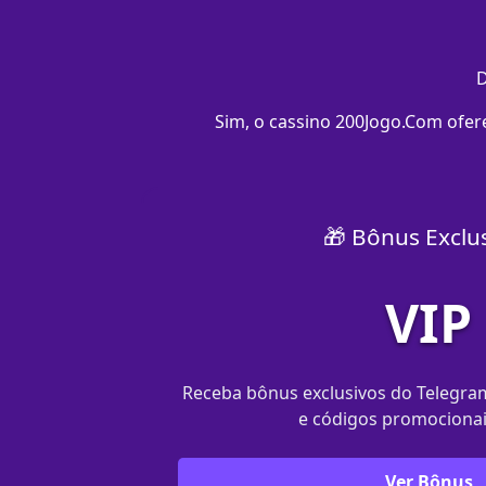
D
Sim, o cassino 200Jogo.Com oferec
🎁 Bônus Exclu
VIP
Receba bônus exclusivos do Telegra
e códigos promocionai
Ver Bônus