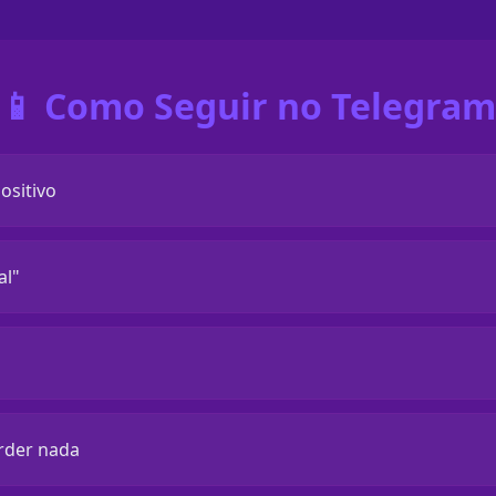
📱 Como Seguir no Telegram
ositivo
al"
erder nada