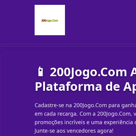
📱 200Jogo.Com 
Plataforma de A
Cadastre-se na 200Jogo.Com para ganha
em cada recarga. Com a 200Jogo.Com, v
promoções incríveis e uma experiência d
Junte-se aos vencedores agora!