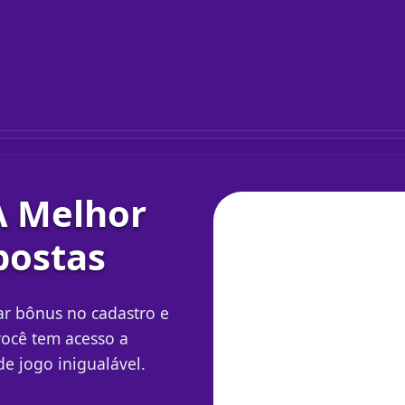
A Melhor
postas
r bônus no cadastro e
ocê tem acesso a
e jogo inigualável.