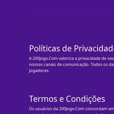
Políticas de Privacida
A 200Jogo.Com valoriza a privacidade de s
nossos canais de comunicação. Todos os dad
jogadores.
Termos e Condições
Os usuários da 200Jogo.Com concordam em r