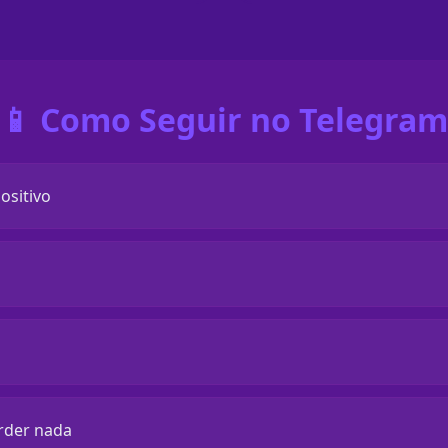
📱 Como Seguir no Telegram
ositivo
erder nada