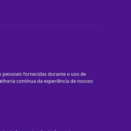
s pessoais fornecidas durante o uso de
elhoria contínua da experiência de nossos