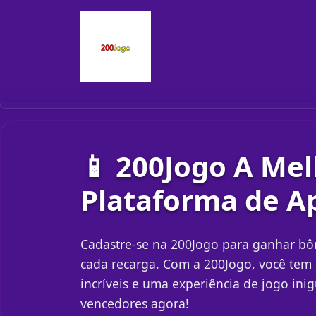
📱 200Jogo A Me
Plataforma de A
Cadastre-se na 200Jogo para ganhar bô
cada recarga. Com a 200Jogo, você tem
incríveis e uma experiência de jogo inig
vencedores agora!