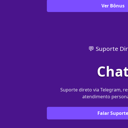
Ver Bônus
💬 Suporte Di
Cha
Suporte direto via Telegram, r
atendimento persona
Falar Suport