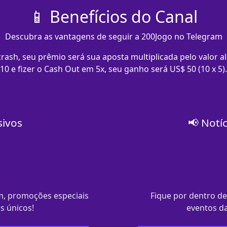
📱 Benefícios do Canal
Descubra as vantagens de seguir a 200Jogo no Telegram
crash, seu prêmio será sua aposta multiplicada pelo valor 
10 e fizer o Cash Out em 5x, seu ganho será US$ 50 (10 x 5).
sivos
📢 Notí
m, promoções especiais
Fique por dentro d
s únicos!
eventos d