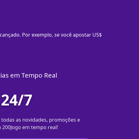
alcançado. Por exemplo, se você apostar US$
cias em Tempo Real
24/7
e todas as novidades, promoções e
a 200Jogo em tempo real!