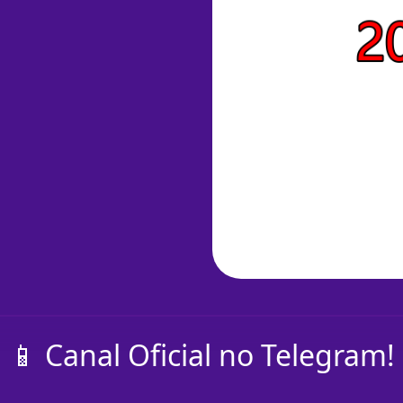
📱 Canal Oficial no Telegram!