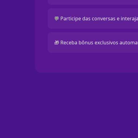
💬 Participe das conversas e interaj
🎁 Receba bônus exclusivos autom