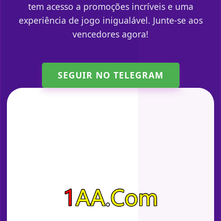
tem acesso a promoções incríveis e uma
experiência de jogo inigualável. Junte-se aos
vencedores agora!
SEGUIR NO TELEGRAM