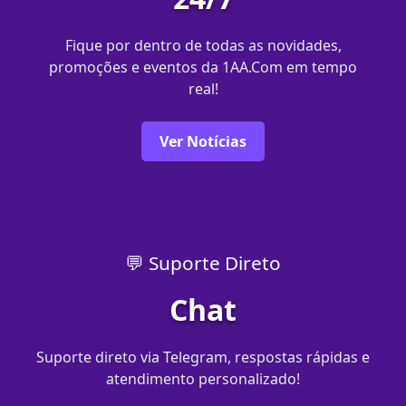
Fique por dentro de todas as novidades,
promoções e eventos da 1AA.Com em tempo
real!
Ver Notícias
💬 Suporte Direto
Chat
Suporte direto via Telegram, respostas rápidas e
atendimento personalizado!