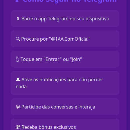
📱 Baixe o app Telegram no seu dispositivo
🔍 Procure por "@1AA.ComOficial"
👆 Toque em "Entrar" ou "Join"
🔔 Ative as notificações para não perder
nada
💬 Participe das conversas e interaja
🎁 Receba bônus exclusivos