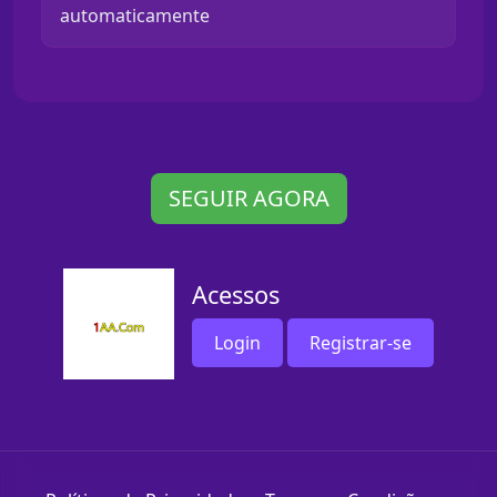
automaticamente
SEGUIR AGORA
Acessos
Login
Registrar-se