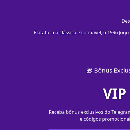
Des
Plataforma clássica e confiável, o 1996 Jog
🎁 Bônus Exclu
VIP
Receba bônus exclusivos do Telegra
e códigos promocionai