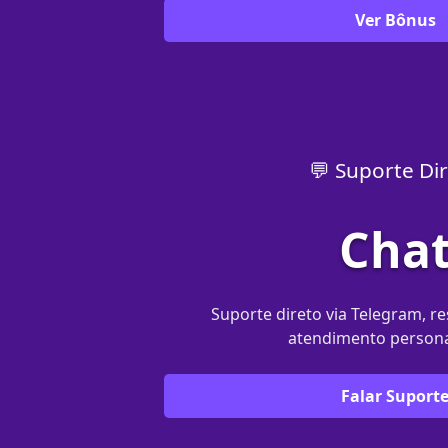
Ver Bônus
💬 Suporte Di
Cha
Suporte direto via Telegram, r
atendimento persona
Falar Suport