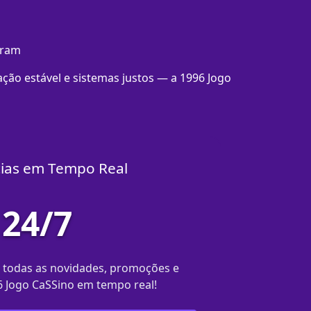
gram
ação estável e sistemas justos — a 1996 Jogo
cias em Tempo Real
24/7
e todas as novidades, promoções e
6 Jogo CaSSino em tempo real!