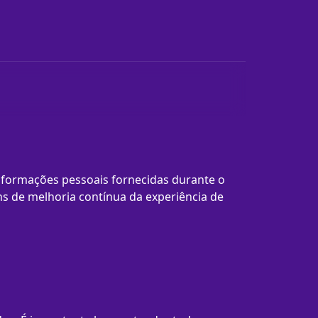
informações pessoais fornecidas durante o
ns de melhoria contínua da experiência de