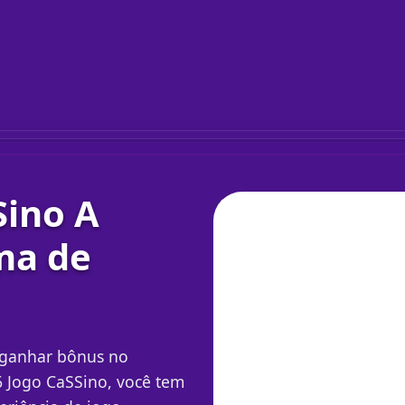
Sino A
ma de
 ganhar bônus no
6 Jogo CaSSino, você tem