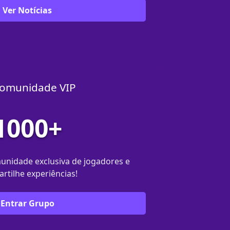
Ver Notícias
Comunidade VIP
1000+
unidade exclusiva de jogadores e
rtilhe experiências!
Entrar Grupo