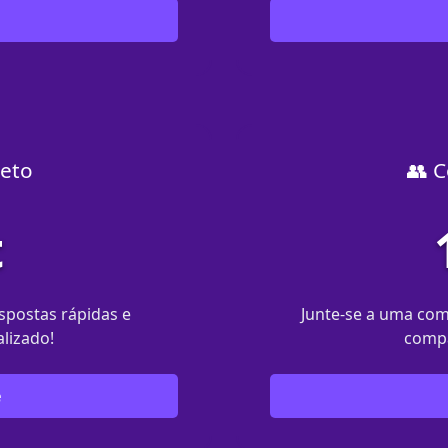
reto
👥 
t
espostas rápidas e
Junte-se a uma com
lizado!
compa
e