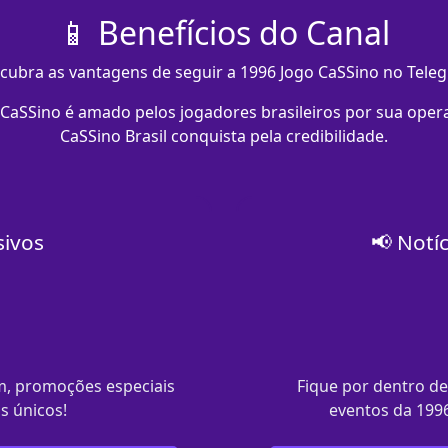
📱 Benefícios do Canal
cubra as vantagens de seguir a 1996 Jogo CaSSino no Tele
o CaSSino é amado pelos jogadores brasileiros por sua oper
CaSSino Brasil conquista pela credibilidade.
sivos
📢 Notí
m, promoções especiais
Fique por dentro d
s únicos!
eventos da 199