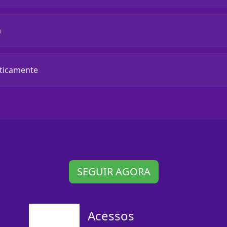
a
aticamente
SEGUIR AGORA
Acessos