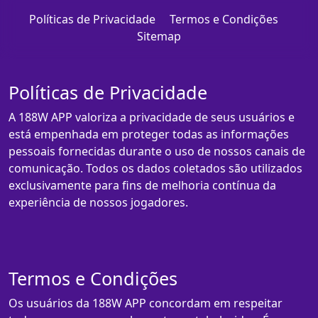
Políticas de Privacidade
Termos e Condições
Sitemap
Políticas de Privacidade
A 188W APP valoriza a privacidade de seus usuários e
está empenhada em proteger todas as informações
pessoais fornecidas durante o uso de nossos canais de
comunicação. Todos os dados coletados são utilizados
exclusivamente para fins de melhoria contínua da
experiência de nossos jogadores.
Termos e Condições
Os usuários da 188W APP concordam em respeitar