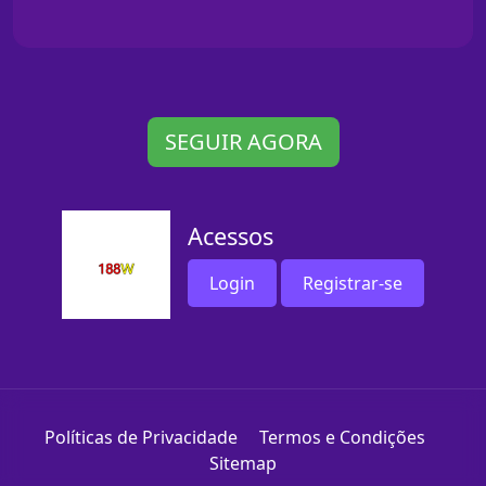
SEGUIR AGORA
Acessos
Login
Registrar-se
Políticas de Privacidade
Termos e Condições
Sitemap