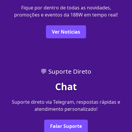
Fique por dentro de todas as novidades,
promoções e eventos da 188W em tempo real!
Ver Notícias
💬 Suporte Direto
Chat
Suporte direto via Telegram, respostas rápidas e
atendimento personalizado!
Falar Suporte