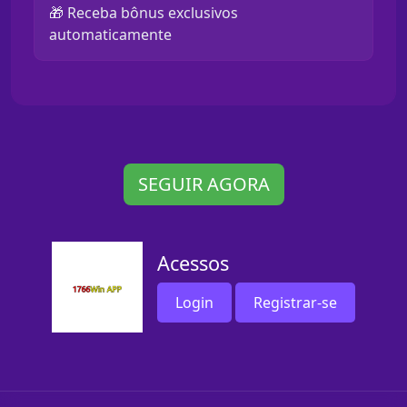
🎁 Receba bônus exclusivos
automaticamente
SEGUIR AGORA
Acessos
Login
Registrar-se