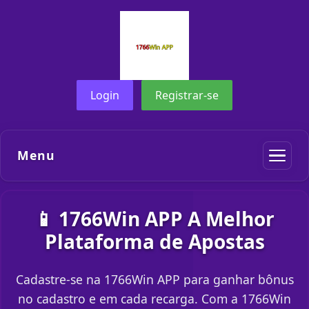
Login
Registrar-se
Menu
📱 1766Win APP A Melhor
Plataforma de Apostas
Cadastre-se na 1766Win APP para ganhar bônus
no cadastro e em cada recarga. Com a 1766Win