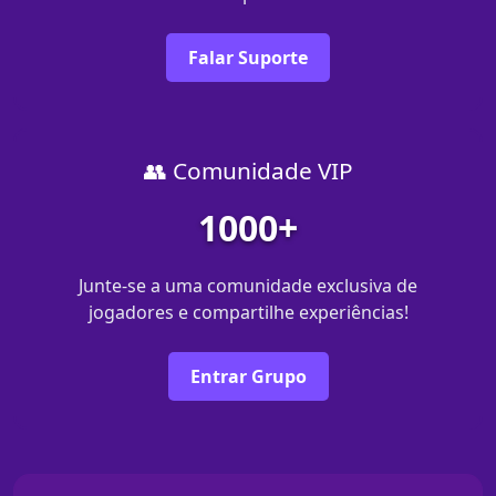
Falar Suporte
👥 Comunidade VIP
1000+
Junte-se a uma comunidade exclusiva de
jogadores e compartilhe experiências!
Entrar Grupo