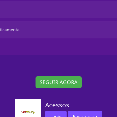
a
aticamente
SEGUIR AGORA
Acessos
Login
Registrar-se