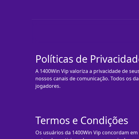
Políticas de Privacida
A 1400Win Vip valoriza a privacidade de se
nossos canais de comunicação. Todos os dad
jogadores.
Termos e Condições
Os usuários da 1400Win Vip concordam em re