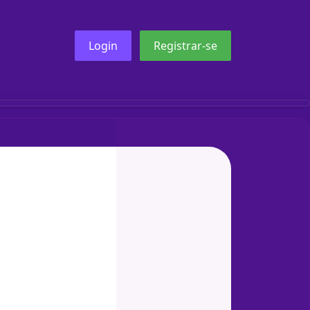
Login
Registrar-se