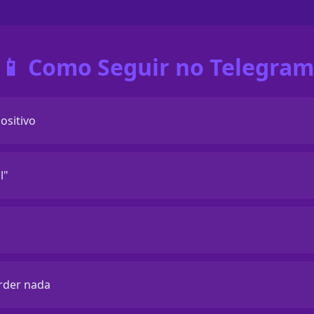
📱 Como Seguir no Telegram
ositivo
l"
erder nada