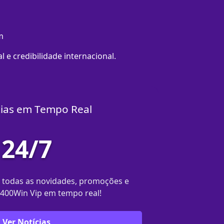
m
 e credibilidade internacional.
cias em Tempo Real
24/7
e todas as novidades, promoções e
1400Win Vip em tempo real!
Ver Notícias