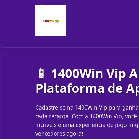
📱 1400Win Vip 
Plataforma de A
Cadastre-se na 1400Win Vip para ganha
cada recarga. Com a 1400Win Vip, você
incríveis e uma experiência de jogo inig
vencedores agora!