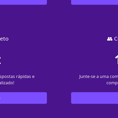
reto
👥 
t
espostas rápidas e
Junte-se a uma com
lizado!
compa
e