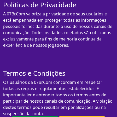
Políticas de Privacidade
A 07Br.Com valoriza a privacidade de seus usuários e
está empenhada em proteger todas as informações
pessoais fornecidas durante o uso de nossos canais de
comunicação. Todos os dados coletados são utilizados
exclusivamente para fins de melhoria contínua da
experiência de nossos jogadores.
Termos e Condições
Os usuários da 07Br.Com concordam em respeitar
todas as regras e regulamentos estabelecidos. É
importante ler e entender todos os termos antes de
participar de nossos canais de comunicação. A violação
destes termos pode resultar em penalizações ou na
suspensão da conta.