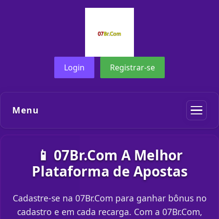
Login
Registrar-se
Menu
📱 07Br.Com A Melhor
Plataforma de Apostas
Cadastre-se na 07Br.Com para ganhar bônus no
cadastro e em cada recarga. Com a 07Br.Com,