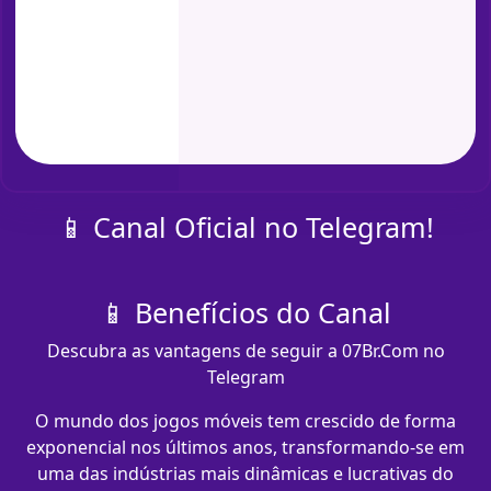
📱 Canal Oficial no Telegram!
📱 Benefícios do Canal
Descubra as vantagens de seguir a 07Br.Com no
Telegram
O mundo dos jogos móveis tem crescido de forma
exponencial nos últimos anos, transformando-se em
uma das indústrias mais dinâmicas e lucrativas do