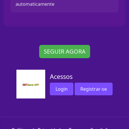
automaticamente
SEGUIR AGORA
Acessos
Login
Registrar-se