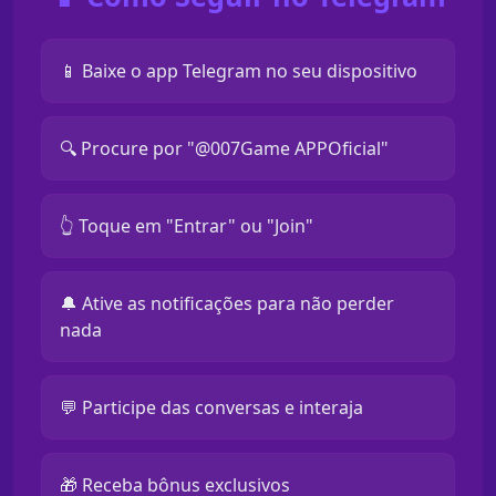
📱 Baixe o app Telegram no seu dispositivo
🔍 Procure por "@007Game APPOficial"
👆 Toque em "Entrar" ou "Join"
🔔 Ative as notificações para não perder
nada
💬 Participe das conversas e interaja
🎁 Receba bônus exclusivos