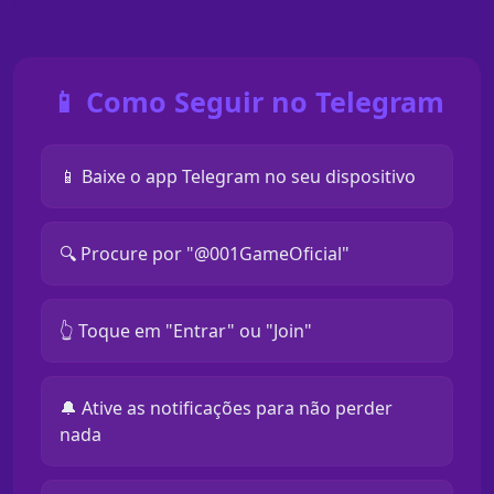
📱 Como Seguir no Telegram
📱 Baixe o app Telegram no seu dispositivo
🔍 Procure por "@001GameOficial"
👆 Toque em "Entrar" ou "Join"
🔔 Ative as notificações para não perder
nada