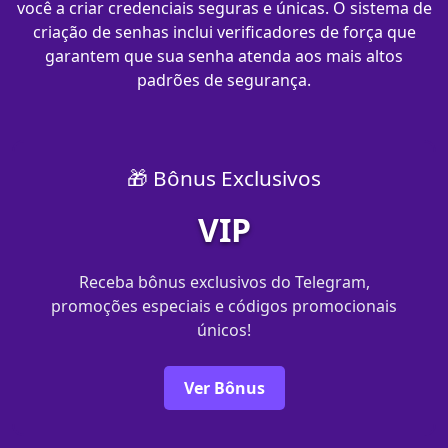
você a criar credenciais seguras e únicas. O sistema de
criação de senhas inclui verificadores de força que
garantem que sua senha atenda aos mais altos
padrões de segurança.
🎁 Bônus Exclusivos
VIP
Receba bônus exclusivos do Telegram,
promoções especiais e códigos promocionais
únicos!
Ver Bônus